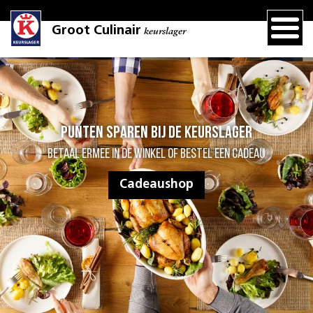
Groot Culinair
keurslager
Punten sparen bij de Keurslager
Betaal ermee in de winkel of bestel een cadeau
Cadeaushop