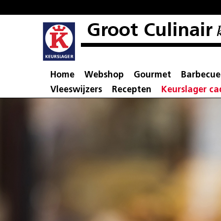
Groot Culinair
k
Home
Webshop
Gourmet
Barbecue
Vleeswijzers
Recepten
Keurslager c