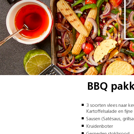
BBQ pakke
3 soorten vlees naar ke
Kartoffelsalade en fijne
Sausen (Satésaus, grill
Kruidenboter
Gesneden stokbrood