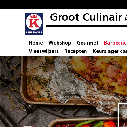
Groot Culinair
k
Home
Webshop
Gourmet
Barbecue
Vleeswijzers
Recepten
Keurslager c