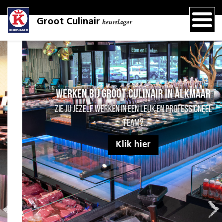
Groot Culinair
keurslager
Werken bij Groot Culinair in Alkmaar
Zie jij jezelf werken in een leuk en professioneel
team?
Klik hier