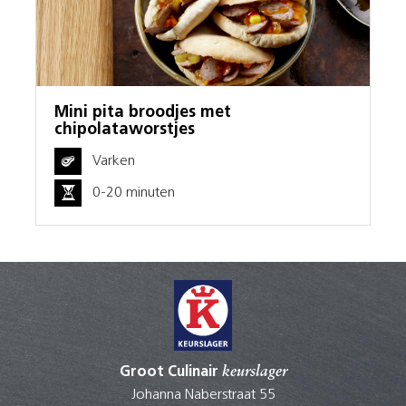
Mini pita broodjes met
chipolataworstjes
Varken
0-20 minuten
Groot Culinair
keurslager
Johanna Naberstraat 55