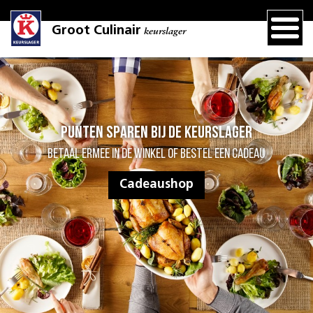
Groot Culinair
keurslager
Punten sparen bij de Keurslager
Betaal ermee in de winkel of bestel een cadeau
Cadeaushop