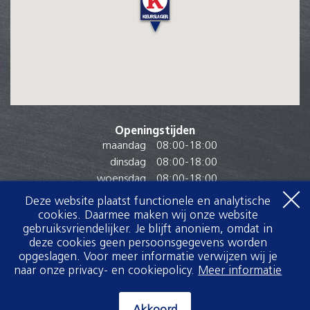
Openingstijden
maandag
08:00
-
18:00
dinsdag
08:00
-
18:00
woensdag
08:00
-
18:00
donderdag
08:00
-
18:00
Deze website plaatst functionele en analytische
vrijdag
08:00
-
18:00
cookies. Daarmee maken wij onze website
zaterdag
08:00
-
16:30
gebruiksvriendelijker. Je blijft anoniem, omdat in
deze cookies geen persoonsgegevens worden
zondag
Gesloten
opgeslagen. Voor meer informatie verwijzen wij je
naar onze privacy- en cookiepolicy.
Meer informatie