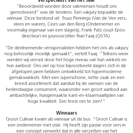
Verspecialist van het Jaar
“Beoordeeld worden door vakmensen houdt ons
gemotiveerd” was de tendens. Een vakjury bepaalde de
winnaar. Deze bestond uit: Truus Pennings (Van de Ven vers,
vlees en waren), Cees van den Berg (Ondernemer en
voormalig eigenaar van een slagerij), Frank Patz (oud-Epos-
directeur) en juryvoorzitter Rian Faaij (QSTA).
“De deelnemende versspecialisten hebben het ons als vakjury
nog behoorlijk moeilijk gemaakt”, vertelt Faaij. “Telkens weer
werden wij verrast door het hoge niveau van hun winkels en
hun aanbod. Ons viel op hoe bijvoorbeeld slagers zich in de
afgelopen jaren hebben ontwikkeld tot hypermoderne
gemakswinkels. Met een superschone, nette zaak en een
breed assortiment dat aansluit bij de wensen van de
hedendaagse consument, waaronder een groot aanbod aan
ambachtelijke, huisgemaakte kant-en-klaarmaaltijden van
hoge kwaliteit. Een feest om te zien!”
Winnaars
Groot Culinair kwam als winnaar uit de bus. “Groot Culinair is
een ondernemer met visie. Hij heeft zijn passie voor vers in
een concept verwerkt dat in alle verzetten van het