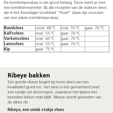
De kerntemperatuur is van groot belang. Deze meet je met
een kernthermometer. Bij alle recepten van de stukken vlees
die in het Keurslager kookblad “Proef” staan zijn voorzien
van een advies kerntemperatuur.
Rundvlees
:
rood: 48 ºC
rosé: 55 ºC
gaar: 70 ºC
Kalfsvlees
:
rosé: 55 ºC
gaar: 70 ºC
Varkensvlees
rosé: 60 ºC
gaar: 70 ºC
Lamsvlees
rosé: 55 ºC
gaar: 70 ºC
Kip
gaar: 75 ºC
Ribeye bakken
Een goede ribeye begint bij mooi vlees van een
kwalitatief goed ras. Het vlees is iets gemarmerd (met
een randje vet doorregen), waardoor het tijdens het
bereiden lekker mals blijft. Ribeye wordt gesneden van
de dikke rib.
Ribeye, een uniek stukje vlees