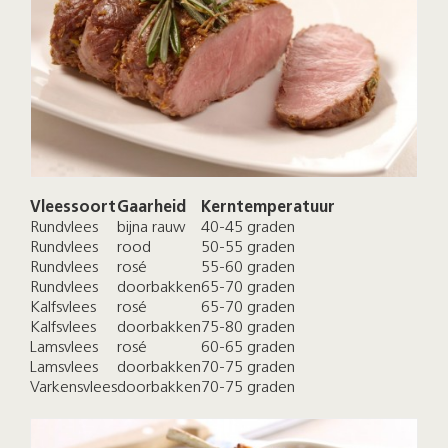
Vleessoort
Gaarheid
Kerntemperatuur
Rundvlees
bijna rauw
40-45 graden
Rundvlees
rood
50-55 graden
Rundvlees
rosé
55-60 graden
Rundvlees
doorbakken
65-70 graden
Kalfsvlees
rosé
65-70 graden
Kalfsvlees
doorbakken
75-80 graden
Lamsvlees
rosé
60-65 graden
Lamsvlees
doorbakken
70-75 graden
Varkensvlees
doorbakken
70-75 graden