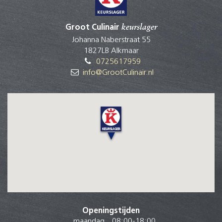
Groot Culinair
keurslager
Johanna Naberstraat 55
1827LB Alkmaar
0725617959
info@GrootCulinair.nl
Openingstijden
maandag
08:00
-
18:00