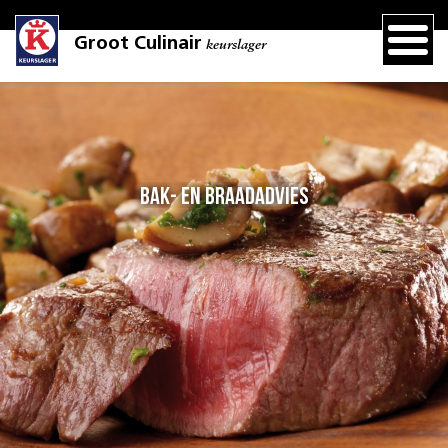
Groot Culinair
keurslager
Bak- en braadadvies