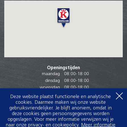
Openingstijden
maandag
08:00
-
18:00
dinsdag
08:00
-
18:00
woensdag
08:00
-
18:00
donderdag
08:00
-
18:00
Deze website plaatst functionele en analytische
vrijdag
08:00
-
18:00
cookies. Daarmee maken wij onze website
zaterdag
08:00
-
16:30
gebruiksvriendelijker. Je blijft anoniem, omdat in
deze cookies geen persoonsgegevens worden
zondag
Gesloten
opgeslagen. Voor meer informatie verwijzen wij je
naar onze privacy- en cookiepolicy.
Meer informatie