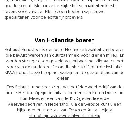
(h)eerlijk vlees, krijgt met Robuust kwaliteit op het bord van
goede komaf. Met onze heerlijke huisspecialiteiten kiest u
tevens voor variatie. Elk seizoen hebben wij nieuwe
specialiteiten voor de echte fijnproevers.
Van Hollandse boeren
Robuust Rundvlees is een pure Hollandse kwaliteit van boeren
die bewust werken aan duurzaamheid voor dier en milieu. Er
worden strenge eisen gesteld aan huisvesting, klimaat en het
voer van de runderen. De onafhankelijke Controle Instantie
KIWA houdt toezicht op het welzijn en de gezondheid van de
dieren.
Ons Robuust rundvlees komt van het Vleesveebedrijf van de
familie Heijdra. Zij zijn de initiatiefnemers van Keten Duurzaam
Rundvlees en een van de KDR gecertificeerde
vleesveebedrijven in Nederland. Via de website kunt u een
kijkje nemen in de stal van Edwin en Anita Heijdra
http://heijdravleesvee.nl/veehouderij/