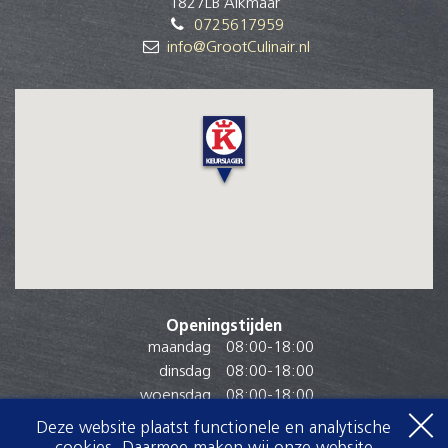
1827LB Alkmaar
0725617959
info@GrootCulinair.nl
Openingstijden
maandag
08:00
-
18:00
dinsdag
08:00
-
18:00
woensdag
08:00
-
18:00
donderdag
08:00
-
18:00
Deze website plaatst functionele en analytische
vrijdag
08:00
-
18:00