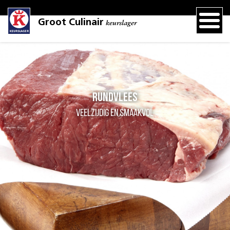
Groot Culinair
keurslager
Rundvlees
Veelzijdig en smaakvol