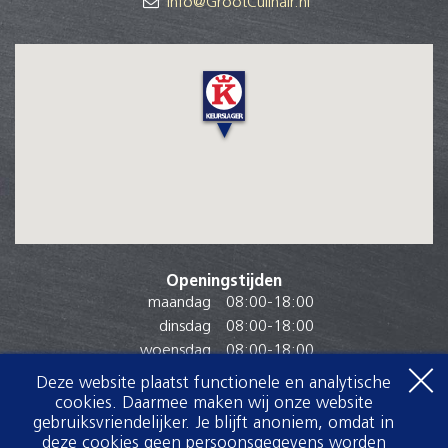
info@GrootCulinair.nl
Openingstijden
maandag
08:00
-
18:00
dinsdag
08:00
-
18:00
woensdag
08:00
-
18:00
donderdag
08:00
-
18:00
Deze website plaatst functionele en analytische
vrijdag
08:00
-
18:00
cookies. Daarmee maken wij onze website
zaterdag
08:00
-
16:30
gebruiksvriendelijker. Je blijft anoniem, omdat in
deze cookies geen persoonsgegevens worden
zondag
Gesloten