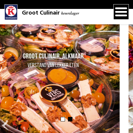
Groot Culinair
keurslager
Groot Culinair, Alkmaar
Verstand van lekker eten